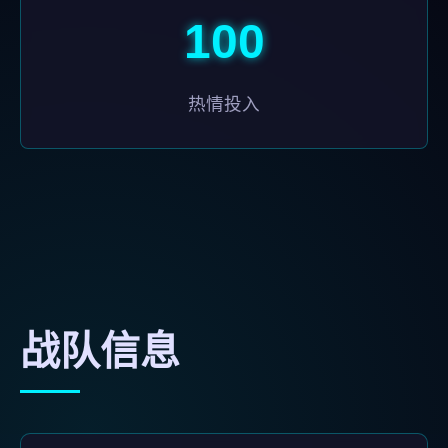
100
热情投入
战队信息