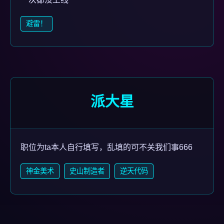
避雷！
派大星
职位为ta本人自行填写，乱填的可不关我们事666
神金美术
史山制造者
逆天代码